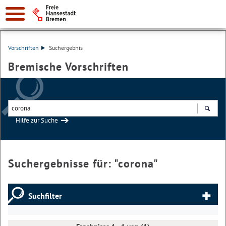
Vorschriften
Suchergebnis
Bremische Vorschriften
Hilfe zur Suche
Suchen
Suchergebnisse für: "
corona
"
Suchfilter