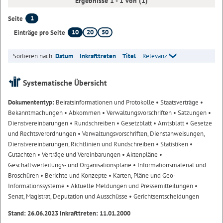
Ergebnisse 1 - 1 von (1)
1
Seite
10
20
50
Einträge pro Seite
Sortieren nach:
Datum
Inkrafttreten
Titel
Relevanz
Systematische Übersicht
Dokumententyp:
Beiratsinformationen und Protokolle
• Staatsverträge
•
Bekanntmachungen
• Abkommen
• Verwaltungsvorschriften
• Satzungen
•
Dienstvereinbarungen
• Rundschreiben
• Gesetzblatt
• Amtsblatt
• Gesetze
und Rechtsverordnungen
• Verwaltungsvorschriften, Dienstanweisungen,
Dienstvereinbarungen, Richtlinien und Rundschreiben
• Statistiken
•
Gutachten
• Verträge und Vereinbarungen
• Aktenpläne
•
Geschäftsverteilungs- und Organisationspläne
• Informationsmaterial und
Broschüren
• Berichte und Konzepte
• Karten, Pläne und Geo-
Informationssysteme
• Aktuelle Meldungen und Pressemitteilungen
•
Senat, Magistrat, Deputation und Ausschüsse
• Gerichtsentscheidungen
Stand: 26.06.2023 Inkrafttreten: 11.01.2000