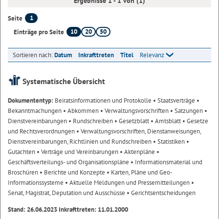
Ergebnisse 1 - 1 von (1)
1
Seite
10
20
50
Einträge pro Seite
Sortieren nach:
Datum
Inkrafttreten
Titel
Relevanz
Systematische Übersicht
Dokumententyp:
Beiratsinformationen und Protokolle
• Staatsverträge
•
Bekanntmachungen
• Abkommen
• Verwaltungsvorschriften
• Satzungen
•
Dienstvereinbarungen
• Rundschreiben
• Gesetzblatt
• Amtsblatt
• Gesetze
und Rechtsverordnungen
• Verwaltungsvorschriften, Dienstanweisungen,
Dienstvereinbarungen, Richtlinien und Rundschreiben
• Statistiken
•
Gutachten
• Verträge und Vereinbarungen
• Aktenpläne
•
Geschäftsverteilungs- und Organisationspläne
• Informationsmaterial und
Broschüren
• Berichte und Konzepte
• Karten, Pläne und Geo-
Informationssysteme
• Aktuelle Meldungen und Pressemitteilungen
•
Senat, Magistrat, Deputation und Ausschüsse
• Gerichtsentscheidungen
Stand: 26.06.2023 Inkrafttreten: 11.01.2000