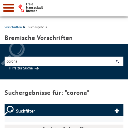
Vorschriften
Suchergebnis
Bremische Vorschriften
Hilfe zur Suche
Suchen
Suchergebnisse für: "
corona
"
Suchfilter