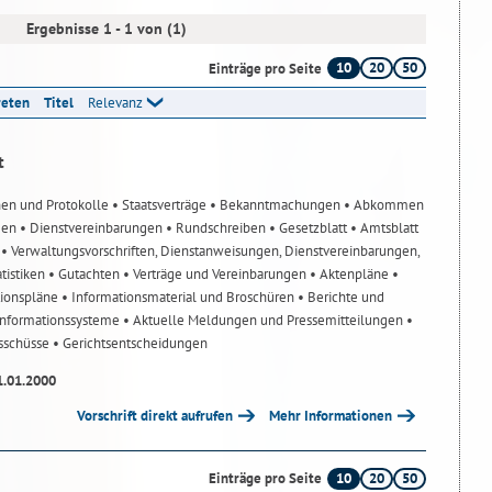
Ergebnisse 1 - 1 von (1)
10
20
50
Einträge pro Seite
reten
Titel
Relevanz
t
nen und Protokolle
• Staatsverträge
• Bekanntmachungen
• Abkommen
gen
• Dienstvereinbarungen
• Rundschreiben
• Gesetzblatt
• Amtsblatt
n
• Verwaltungsvorschriften, Dienstanweisungen, Dienstvereinbarungen,
atistiken
• Gutachten
• Verträge und Vereinbarungen
• Aktenpläne
•
tionspläne
• Informationsmaterial und Broschüren
• Berichte und
-Informationssysteme
• Aktuelle Meldungen und Pressemitteilungen
•
usschüsse
• Gerichtsentscheidungen
1.01.2000
Vorschrift direkt aufrufen
Mehr Informationen
10
20
50
Einträge pro Seite