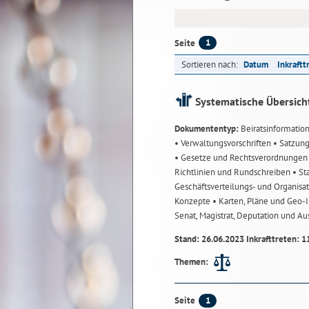
1
Seite
Sortieren nach:
Datum
Inkraftt
Systematische Übersich
Dokumententyp:
Beiratsinformatio
• Verwaltungsvorschriften
• Satzun
• Gesetze und Rechtsverordnunge
Richtlinien und Rundschreiben
• St
Geschäftsverteilungs- und Organisa
Konzepte
• Karten, Pläne und Geo
Senat, Magistrat, Deputation und A
Stand: 26.06.2023 Inkrafttreten: 1
Themen:
1
Seite