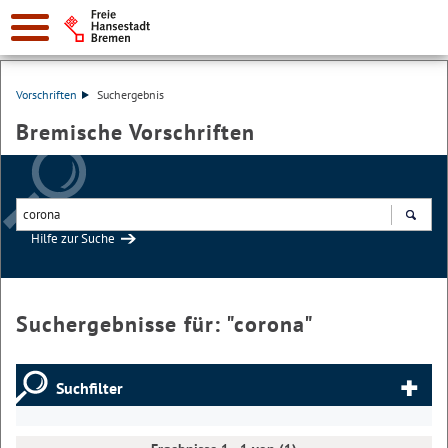
Vorschriften
Suchergebnis
Bremische Vorschriften
Hilfe zur Suche
Suchen
Suchergebnisse für: "
corona
"
Suchfilter