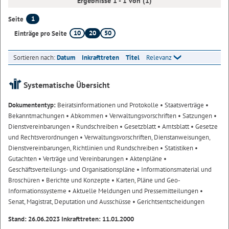
Ergebnisse 1 - 1 von (1)
1
Seite
10
20
50
Einträge pro Seite
Sortieren nach:
Datum
Inkrafttreten
Titel
Relevanz
Systematische Übersicht
Dokumententyp:
Beiratsinformationen und Protokolle
• Staatsverträge
•
Bekanntmachungen
• Abkommen
• Verwaltungsvorschriften
• Satzungen
•
Dienstvereinbarungen
• Rundschreiben
• Gesetzblatt
• Amtsblatt
• Gesetze
und Rechtsverordnungen
• Verwaltungsvorschriften, Dienstanweisungen,
Dienstvereinbarungen, Richtlinien und Rundschreiben
• Statistiken
•
Gutachten
• Verträge und Vereinbarungen
• Aktenpläne
•
Geschäftsverteilungs- und Organisationspläne
• Informationsmaterial und
Broschüren
• Berichte und Konzepte
• Karten, Pläne und Geo-
Informationssysteme
• Aktuelle Meldungen und Pressemitteilungen
•
Senat, Magistrat, Deputation und Ausschüsse
• Gerichtsentscheidungen
Stand: 26.06.2023 Inkrafttreten: 11.01.2000