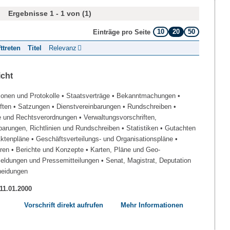
Ergebnisse 1 - 1 von (1)
10
20
50
Einträge pro Seite
fttreten
Titel
Relevanz
icht
ionen und Protokolle
• Staatsverträge
• Bekanntmachungen
•
iften
• Satzungen
• Dienstvereinbarungen
• Rundschreiben
•
e und Rechtsverordnungen
• Verwaltungsvorschriften,
barungen, Richtlinien und Rundschreiben
• Statistiken
• Gutachten
Aktenpläne
• Geschäftsverteilungs- und Organisationspläne
•
üren
• Berichte und Konzepte
• Karten, Pläne und Geo-
Meldungen und Pressemitteilungen
• Senat, Magistrat, Deputation
heidungen
 11.01.2000
Vorschrift direkt aufrufen
Mehr Informationen