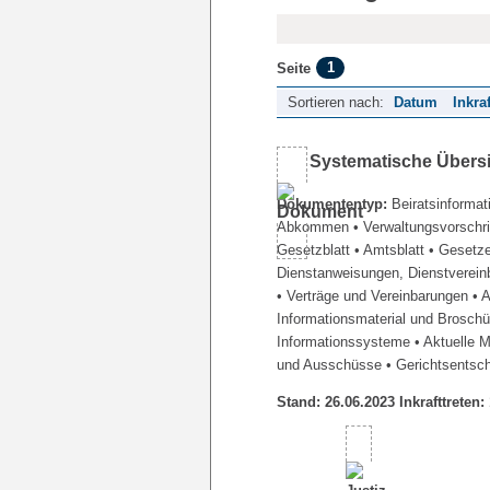
1
Seite
Sortieren nach:
Datum
Inkra
Systematische Übers
Dokumententyp:
Beiratsinformat
Abkommen
• Verwaltungsvorschr
Gesetzblatt
• Amtsblatt
• Gesetz
Dienstanweisungen, Dienstverein
• Verträge und Vereinbarungen
• 
Informationsmaterial und Brosch
Informationssysteme
• Aktuelle 
und Ausschüsse
• Gerichtsentsc
Stand: 26.06.2023 Inkrafttreten: