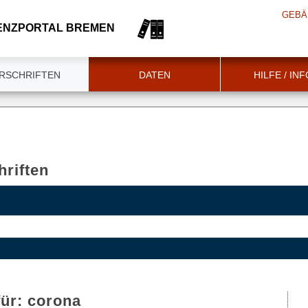
GEBÄ
ENZPORTAL BREMEN
RSCHRIFTEN
DATEN
HILFE / IN
riften
für:
corona