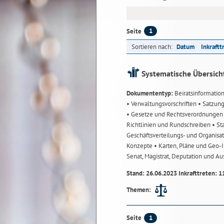
1
Seite
Sortieren nach:
Datum
Inkraftt
Systematische Übersich
Dokumententyp:
Beiratsinformatio
• Verwaltungsvorschriften
• Satzun
• Gesetze und Rechtsverordnunge
Richtlinien und Rundschreiben
• St
Geschäftsverteilungs- und Organisa
Konzepte
• Karten, Pläne und Geo
Senat, Magistrat, Deputation und A
Stand: 26.06.2023 Inkrafttreten: 1
Themen:
1
Seite