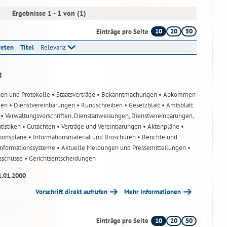
Ergebnisse 1 - 1 von (1)
10
20
50
Einträge pro Seite
reten
Titel
Relevanz
t
nen und Protokolle
• Staatsverträge
• Bekanntmachungen
• Abkommen
gen
• Dienstvereinbarungen
• Rundschreiben
• Gesetzblatt
• Amtsblatt
n
• Verwaltungsvorschriften, Dienstanweisungen, Dienstvereinbarungen,
atistiken
• Gutachten
• Verträge und Vereinbarungen
• Aktenpläne
•
tionspläne
• Informationsmaterial und Broschüren
• Berichte und
-Informationssysteme
• Aktuelle Meldungen und Pressemitteilungen
•
usschüsse
• Gerichtsentscheidungen
1.01.2000
Vorschrift direkt aufrufen
Mehr Informationen
10
20
50
Einträge pro Seite