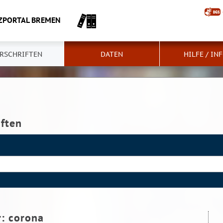
ZPORTAL BREMEN
RSCHRIFTEN
DATEN
HILFE / IN
iften
r:
corona