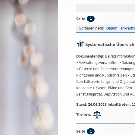
1
Seite
Sortieren nach:
Datum
Inkraftt
Systematische Übersich
Dokumententyp:
Beiratsinformatio
• Verwaltungsvorschriften
• Satzun
• Gesetze und Rechtsverordnunge
Richtlinien und Rundschreiben
• St
Geschäftsverteilungs- und Organisa
Konzepte
• Karten, Pläne und Geo
Senat, Magistrat, Deputation und A
Stand: 26.06.2023 Inkrafttreten: 1
Themen:
1
Seite