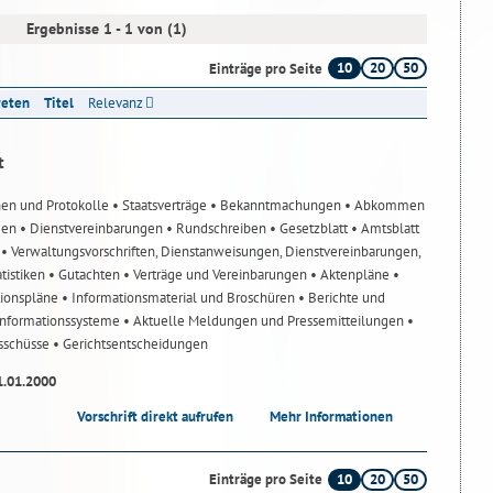
Ergebnisse 1 - 1 von (1)
10
20
50
Einträge pro Seite
reten
Titel
Relevanz
t
nen und Protokolle
• Staatsverträge
• Bekanntmachungen
• Abkommen
gen
• Dienstvereinbarungen
• Rundschreiben
• Gesetzblatt
• Amtsblatt
n
• Verwaltungsvorschriften, Dienstanweisungen, Dienstvereinbarungen,
atistiken
• Gutachten
• Verträge und Vereinbarungen
• Aktenpläne
•
tionspläne
• Informationsmaterial und Broschüren
• Berichte und
-Informationssysteme
• Aktuelle Meldungen und Pressemitteilungen
•
usschüsse
• Gerichtsentscheidungen
1.01.2000
Vorschrift direkt aufrufen
Mehr Informationen
10
20
50
Einträge pro Seite