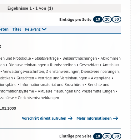
Ergebnisse 1 - 1 von (1)
10
20
50
Einträge pro Seite
reten
Titel
Relevanz
t
nen und Protokolle
• Staatsverträge
• Bekanntmachungen
• Abkommen
gen
• Dienstvereinbarungen
• Rundschreiben
• Gesetzblatt
• Amtsblatt
n
• Verwaltungsvorschriften, Dienstanweisungen, Dienstvereinbarungen,
atistiken
• Gutachten
• Verträge und Vereinbarungen
• Aktenpläne
•
tionspläne
• Informationsmaterial und Broschüren
• Berichte und
-Informationssysteme
• Aktuelle Meldungen und Pressemitteilungen
•
usschüsse
• Gerichtsentscheidungen
1.01.2000
Vorschrift direkt aufrufen
Mehr Informationen
10
20
50
Einträge pro Seite