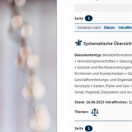
1
Seite
Sortieren nach:
Datum
Inkraftt
Systematische Übersich
Dokumententyp:
Beiratsinformatio
• Verwaltungsvorschriften
• Satzun
• Gesetze und Rechtsverordnunge
Richtlinien und Rundschreiben
• St
Geschäftsverteilungs- und Organisa
Konzepte
• Karten, Pläne und Geo
Senat, Magistrat, Deputation und A
Stand: 26.06.2023 Inkrafttreten: 1
Themen:
1
Seite