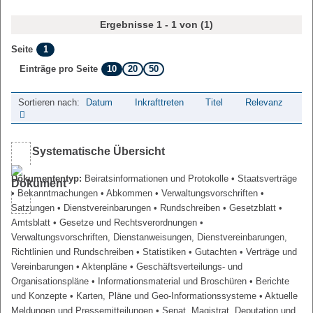
Ergebnisse 1 - 1 von (1)
1
Seite
10
20
50
Einträge pro Seite
Sortieren nach:
Datum
Inkrafttreten
Titel
Relevanz
Systematische Übersicht
Dokumententyp:
Beiratsinformationen und Protokolle
• Staatsverträge
• Bekanntmachungen
• Abkommen
• Verwaltungsvorschriften
•
Satzungen
• Dienstvereinbarungen
• Rundschreiben
• Gesetzblatt
•
Amtsblatt
• Gesetze und Rechtsverordnungen
•
Verwaltungsvorschriften, Dienstanweisungen, Dienstvereinbarungen,
Richtlinien und Rundschreiben
• Statistiken
• Gutachten
• Verträge und
Vereinbarungen
• Aktenpläne
• Geschäftsverteilungs- und
Organisationspläne
• Informationsmaterial und Broschüren
• Berichte
und Konzepte
• Karten, Pläne und Geo-Informationssysteme
• Aktuelle
Meldungen und Pressemitteilungen
• Senat, Magistrat, Deputation und