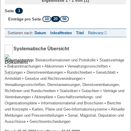
Ergebnisse 1 - 1 von (1)
1
Seite
10
20
50
Einträge pro Seite
Sortieren nach:
Datum
Inkrafttreten
Titel
Relevanz
Systematische Übersicht
Dokumententyp:
Beiratsinformationen und Protokolle
• Staatsverträge
• Bekanntmachungen
• Abkommen
• Verwaltungsvorschriften
•
Satzungen
• Dienstvereinbarungen
• Rundschreiben
• Gesetzblatt
•
Amtsblatt
• Gesetze und Rechtsverordnungen
•
Verwaltungsvorschriften, Dienstanweisungen, Dienstvereinbarungen,
Richtlinien und Rundschreiben
• Statistiken
• Gutachten
• Verträge und
Vereinbarungen
• Aktenpläne
• Geschäftsverteilungs- und
Organisationspläne
• Informationsmaterial und Broschüren
• Berichte
und Konzepte
• Karten, Pläne und Geo-Informationssysteme
• Aktuelle
Meldungen und Pressemitteilungen
• Senat, Magistrat, Deputation und
Ausschüsse
• Gerichtsentscheidungen