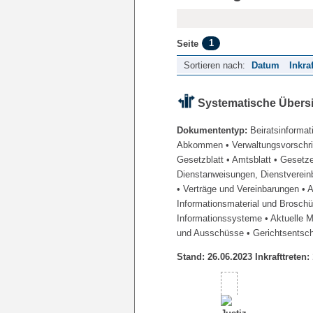
1
Seite
Sortieren nach:
Datum
Inkra
Systematische Übers
Dokumententyp:
Beiratsinformat
Abkommen
• Verwaltungsvorschr
Gesetzblatt
• Amtsblatt
• Gesetz
Dienstanweisungen, Dienstverein
• Verträge und Vereinbarungen
• 
Informationsmaterial und Brosch
Informationssysteme
• Aktuelle 
und Ausschüsse
• Gerichtsentsc
Stand: 26.06.2023 Inkrafttreten: