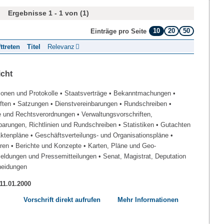
Ergebnisse 1 - 1 von (1)
10
20
50
Einträge pro Seite
fttreten
Titel
Relevanz
icht
ionen und Protokolle
• Staatsverträge
• Bekanntmachungen
•
iften
• Satzungen
• Dienstvereinbarungen
• Rundschreiben
•
e und Rechtsverordnungen
• Verwaltungsvorschriften,
barungen, Richtlinien und Rundschreiben
• Statistiken
• Gutachten
Aktenpläne
• Geschäftsverteilungs- und Organisationspläne
•
üren
• Berichte und Konzepte
• Karten, Pläne und Geo-
Meldungen und Pressemitteilungen
• Senat, Magistrat, Deputation
heidungen
 11.01.2000
Vorschrift direkt aufrufen
Mehr Informationen