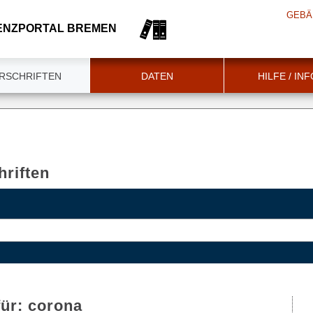
GEBÄ
ENZPORTAL BREMEN
RSCHRIFTEN
DATEN
HILFE / IN
riften
für:
corona