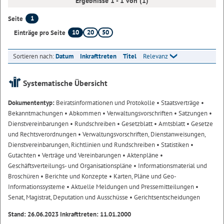
Ergebnisse 1 - 1 von (1)
1
Seite
10
20
50
Einträge pro Seite
Sortieren nach:
Datum
Inkrafttreten
Titel
Relevanz
Systematische Übersicht
Dokumententyp:
Beiratsinformationen und Protokolle
• Staatsverträge
•
Bekanntmachungen
• Abkommen
• Verwaltungsvorschriften
• Satzungen
•
Dienstvereinbarungen
• Rundschreiben
• Gesetzblatt
• Amtsblatt
• Gesetze
und Rechtsverordnungen
• Verwaltungsvorschriften, Dienstanweisungen,
Dienstvereinbarungen, Richtlinien und Rundschreiben
• Statistiken
•
Gutachten
• Verträge und Vereinbarungen
• Aktenpläne
•
Geschäftsverteilungs- und Organisationspläne
• Informationsmaterial und
Broschüren
• Berichte und Konzepte
• Karten, Pläne und Geo-
Informationssysteme
• Aktuelle Meldungen und Pressemitteilungen
•
Senat, Magistrat, Deputation und Ausschüsse
• Gerichtsentscheidungen
Stand: 26.06.2023 Inkrafttreten: 11.01.2000