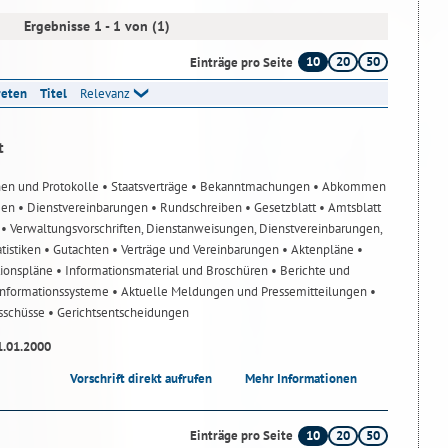
Ergebnisse 1 - 1 von (1)
10
20
50
Einträge pro Seite
reten
Titel
Relevanz
t
nen und Protokolle
• Staatsverträge
• Bekanntmachungen
• Abkommen
gen
• Dienstvereinbarungen
• Rundschreiben
• Gesetzblatt
• Amtsblatt
n
• Verwaltungsvorschriften, Dienstanweisungen, Dienstvereinbarungen,
atistiken
• Gutachten
• Verträge und Vereinbarungen
• Aktenpläne
•
tionspläne
• Informationsmaterial und Broschüren
• Berichte und
-Informationssysteme
• Aktuelle Meldungen und Pressemitteilungen
•
usschüsse
• Gerichtsentscheidungen
1.01.2000
Vorschrift direkt aufrufen
Mehr Informationen
10
20
50
Einträge pro Seite