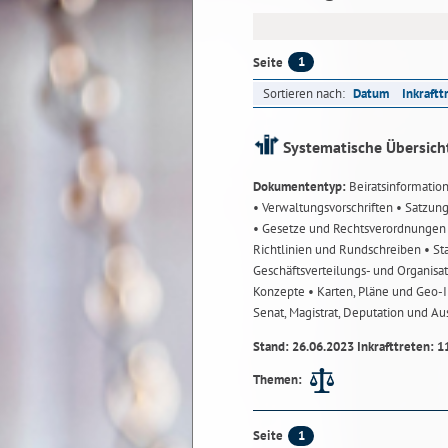
1
Seite
Sortieren nach:
Datum
Inkraftt
Systematische Übersich
Dokumententyp:
Beiratsinformatio
• Verwaltungsvorschriften
• Satzun
• Gesetze und Rechtsverordnunge
Richtlinien und Rundschreiben
• St
Geschäftsverteilungs- und Organisa
Konzepte
• Karten, Pläne und Geo
Senat, Magistrat, Deputation und A
Stand: 26.06.2023 Inkrafttreten: 1
Themen:
1
Seite