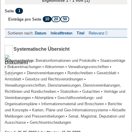
Ergebnisse 1 - 1 von (1)
1
Seite
10
20
50
Einträge pro Seite
Sortieren nach:
Datum
Inkrafttreten
Titel
Relevanz
Systematische Übersicht
Dokumententyp:
Beiratsinformationen und Protokolle
• Staatsverträge
• Bekanntmachungen
• Abkommen
• Verwaltungsvorschriften
•
Satzungen
• Dienstvereinbarungen
• Rundschreiben
• Gesetzblatt
•
Amtsblatt
• Gesetze und Rechtsverordnungen
•
Verwaltungsvorschriften, Dienstanweisungen, Dienstvereinbarungen,
Richtlinien und Rundschreiben
• Statistiken
• Gutachten
• Verträge und
Vereinbarungen
• Aktenpläne
• Geschäftsverteilungs- und
Organisationspläne
• Informationsmaterial und Broschüren
• Berichte
und Konzepte
• Karten, Pläne und Geo-Informationssysteme
• Aktuelle
Meldungen und Pressemitteilungen
• Senat, Magistrat, Deputation und
Ausschüsse
• Gerichtsentscheidungen