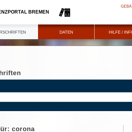
GEBÄ
ENZPORTAL BREMEN
RSCHRIFTEN
DATEN
HILFE / IN
riften
für:
corona