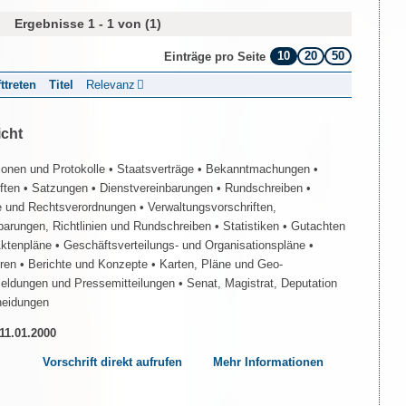
Ergebnisse 1 - 1 von (1)
10
20
50
Einträge pro Seite
fttreten
Titel
Relevanz
icht
ionen und Protokolle
• Staatsverträge
• Bekanntmachungen
•
iften
• Satzungen
• Dienstvereinbarungen
• Rundschreiben
•
e und Rechtsverordnungen
• Verwaltungsvorschriften,
barungen, Richtlinien und Rundschreiben
• Statistiken
• Gutachten
Aktenpläne
• Geschäftsverteilungs- und Organisationspläne
•
üren
• Berichte und Konzepte
• Karten, Pläne und Geo-
Meldungen und Pressemitteilungen
• Senat, Magistrat, Deputation
heidungen
 11.01.2000
Vorschrift direkt aufrufen
Mehr Informationen