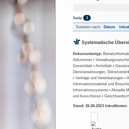
1
Seite
Sortieren nach:
Datum
Inkra
Systematische Übers
Dokumententyp:
Beiratsinformat
Abkommen
• Verwaltungsvorschr
Gesetzblatt
• Amtsblatt
• Gesetz
Dienstanweisungen, Dienstverein
• Verträge und Vereinbarungen
• 
Informationsmaterial und Brosch
Informationssysteme
• Aktuelle 
und Ausschüsse
• Gerichtsentsc
Stand: 26.06.2023 Inkrafttreten: