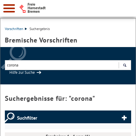
Vorschriften
Suchergebnis
Bremische Vorschriften
Hilfe zur Suche
Suchen
Suchergebnisse für: "
corona
"
Suchfilter