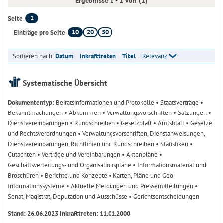
Ergebnisse 1 - 1 von (1)
1
Seite
10
20
50
Einträge pro Seite
Sortieren nach:
Datum
Inkrafttreten
Titel
Relevanz
Systematische Übersicht
Dokumententyp:
Beiratsinformationen und Protokolle
• Staatsverträge
•
Bekanntmachungen
• Abkommen
• Verwaltungsvorschriften
• Satzungen
•
Dienstvereinbarungen
• Rundschreiben
• Gesetzblatt
• Amtsblatt
• Gesetze
und Rechtsverordnungen
• Verwaltungsvorschriften, Dienstanweisungen,
Dienstvereinbarungen, Richtlinien und Rundschreiben
• Statistiken
•
Gutachten
• Verträge und Vereinbarungen
• Aktenpläne
•
Geschäftsverteilungs- und Organisationspläne
• Informationsmaterial und
Broschüren
• Berichte und Konzepte
• Karten, Pläne und Geo-
Informationssysteme
• Aktuelle Meldungen und Pressemitteilungen
•
Senat, Magistrat, Deputation und Ausschüsse
• Gerichtsentscheidungen
Stand: 26.06.2023 Inkrafttreten: 11.01.2000