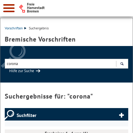
Vorschriften
Suchergebnis
Bremische Vorschriften
Hilfe zur Suche
Suchen
Suchergebnisse für: "
corona
"
Suchfilter