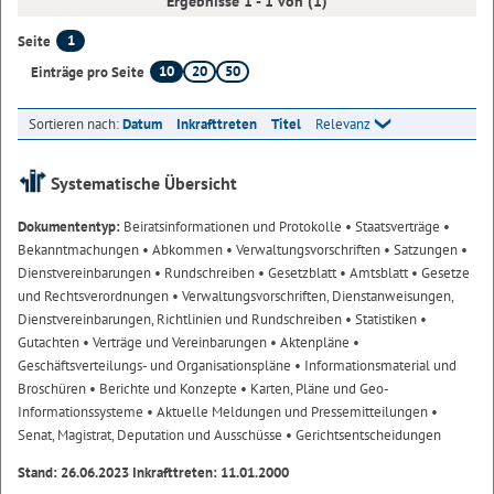
Ergebnisse 1 - 1 von (1)
1
Seite
10
20
50
Einträge pro Seite
Sortieren nach:
Datum
Inkrafttreten
Titel
Relevanz
Systematische Übersicht
Dokumententyp:
Beiratsinformationen und Protokolle
• Staatsverträge
•
Bekanntmachungen
• Abkommen
• Verwaltungsvorschriften
• Satzungen
•
Dienstvereinbarungen
• Rundschreiben
• Gesetzblatt
• Amtsblatt
• Gesetze
und Rechtsverordnungen
• Verwaltungsvorschriften, Dienstanweisungen,
Dienstvereinbarungen, Richtlinien und Rundschreiben
• Statistiken
•
Gutachten
• Verträge und Vereinbarungen
• Aktenpläne
•
Geschäftsverteilungs- und Organisationspläne
• Informationsmaterial und
Broschüren
• Berichte und Konzepte
• Karten, Pläne und Geo-
Informationssysteme
• Aktuelle Meldungen und Pressemitteilungen
•
Senat, Magistrat, Deputation und Ausschüsse
• Gerichtsentscheidungen
Stand: 26.06.2023 Inkrafttreten: 11.01.2000