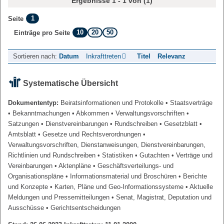
Ergebnisse 1 - 1 von (1)
1
Seite
10
20
50
Einträge pro Seite
Sortieren nach:
Datum
Inkrafttreten
Titel
Relevanz
Systematische Übersicht
Dokumententyp:
Beiratsinformationen und Protokolle
• Staatsverträge
• Bekanntmachungen
• Abkommen
• Verwaltungsvorschriften
•
Satzungen
• Dienstvereinbarungen
• Rundschreiben
• Gesetzblatt
•
Amtsblatt
• Gesetze und Rechtsverordnungen
•
Verwaltungsvorschriften, Dienstanweisungen, Dienstvereinbarungen,
Richtlinien und Rundschreiben
• Statistiken
• Gutachten
• Verträge und
Vereinbarungen
• Aktenpläne
• Geschäftsverteilungs- und
Organisationspläne
• Informationsmaterial und Broschüren
• Berichte
und Konzepte
• Karten, Pläne und Geo-Informationssysteme
• Aktuelle
Meldungen und Pressemitteilungen
• Senat, Magistrat, Deputation und
Ausschüsse
• Gerichtsentscheidungen