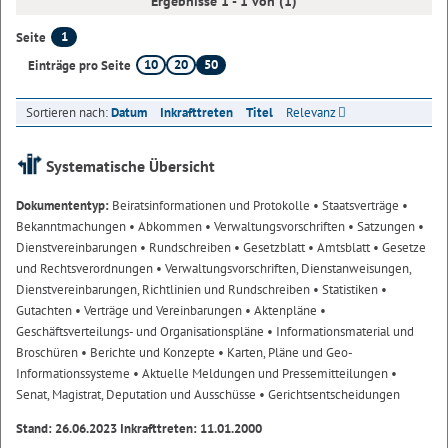
Ergebnisse 1 - 1 von (1)
1
Seite
10
20
50
Einträge pro Seite
Sortieren nach:
Datum
Inkrafttreten
Titel
Relevanz
Systematische Übersicht
Dokumententyp:
Beiratsinformationen und Protokolle
• Staatsverträge
•
Bekanntmachungen
• Abkommen
• Verwaltungsvorschriften
• Satzungen
•
Dienstvereinbarungen
• Rundschreiben
• Gesetzblatt
• Amtsblatt
• Gesetze
und Rechtsverordnungen
• Verwaltungsvorschriften, Dienstanweisungen,
Dienstvereinbarungen, Richtlinien und Rundschreiben
• Statistiken
•
Gutachten
• Verträge und Vereinbarungen
• Aktenpläne
•
Geschäftsverteilungs- und Organisationspläne
• Informationsmaterial und
Broschüren
• Berichte und Konzepte
• Karten, Pläne und Geo-
Informationssysteme
• Aktuelle Meldungen und Pressemitteilungen
•
Senat, Magistrat, Deputation und Ausschüsse
• Gerichtsentscheidungen
Stand: 26.06.2023 Inkrafttreten: 11.01.2000