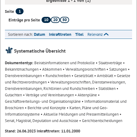
Ergebnisse 1 - 1 von (1)
1
Seite
10
20
50
Einträge pro Seite
Sortieren nach:
Datum
Inkrafttreten
Titel
Relevanz
Systematische Übersicht
Dokumententyp:
Beiratsinformationen und Protokolle
• Staatsverträge
•
Bekanntmachungen
• Abkommen
• Verwaltungsvorschriften
• Satzungen
•
Dienstvereinbarungen
• Rundschreiben
• Gesetzblatt
• Amtsblatt
• Gesetze
und Rechtsverordnungen
• Verwaltungsvorschriften, Dienstanweisungen,
Dienstvereinbarungen, Richtlinien und Rundschreiben
• Statistiken
•
Gutachten
• Verträge und Vereinbarungen
• Aktenpläne
•
Geschäftsverteilungs- und Organisationspläne
• Informationsmaterial und
Broschüren
• Berichte und Konzepte
• Karten, Pläne und Geo-
Informationssysteme
• Aktuelle Meldungen und Pressemitteilungen
•
Senat, Magistrat, Deputation und Ausschüsse
• Gerichtsentscheidungen
Stand: 26.06.2023 Inkrafttreten: 11.01.2000