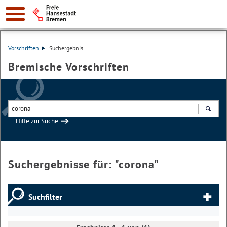
Vorschriften
Suchergebnis
Bremische Vorschriften
Hilfe zur Suche
Suchen
Suchergebnisse für: "
corona
"
Suchfilter