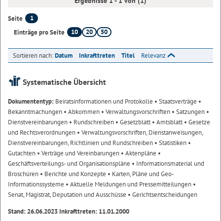
Ergebnisse 1 - 1 von (1)
1
Seite
10
20
50
Einträge pro Seite
Sortieren nach:
Datum
Inkrafttreten
Titel
Relevanz
Systematische Übersicht
Dokumententyp:
Beiratsinformationen und Protokolle
• Staatsverträge
•
Bekanntmachungen
• Abkommen
• Verwaltungsvorschriften
• Satzungen
•
Dienstvereinbarungen
• Rundschreiben
• Gesetzblatt
• Amtsblatt
• Gesetze
und Rechtsverordnungen
• Verwaltungsvorschriften, Dienstanweisungen,
Dienstvereinbarungen, Richtlinien und Rundschreiben
• Statistiken
•
Gutachten
• Verträge und Vereinbarungen
• Aktenpläne
•
Geschäftsverteilungs- und Organisationspläne
• Informationsmaterial und
Broschüren
• Berichte und Konzepte
• Karten, Pläne und Geo-
Informationssysteme
• Aktuelle Meldungen und Pressemitteilungen
•
Senat, Magistrat, Deputation und Ausschüsse
• Gerichtsentscheidungen
Stand: 26.06.2023 Inkrafttreten: 11.01.2000