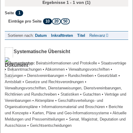
Ergebnisse 1 - 1 von (1)
1
Seite
10
20
50
Einträge pro Seite
Sortieren nach:
Datum
Inkrafttreten
Titel
Relevanz
Systematische Übersicht
Dokumententyp:
Beiratsinformationen und Protokolle
• Staatsverträge
• Bekanntmachungen
• Abkommen
• Verwaltungsvorschriften
•
Satzungen
• Dienstvereinbarungen
• Rundschreiben
• Gesetzblatt
•
Amtsblatt
• Gesetze und Rechtsverordnungen
•
Verwaltungsvorschriften, Dienstanweisungen, Dienstvereinbarungen,
Richtlinien und Rundschreiben
• Statistiken
• Gutachten
• Verträge und
Vereinbarungen
• Aktenpläne
• Geschäftsverteilungs- und
Organisationspläne
• Informationsmaterial und Broschüren
• Berichte
und Konzepte
• Karten, Pläne und Geo-Informationssysteme
• Aktuelle
Meldungen und Pressemitteilungen
• Senat, Magistrat, Deputation und
Ausschüsse
• Gerichtsentscheidungen