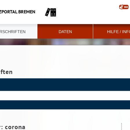
ZPORTAL BREMEN
RSCHRIFTEN
DATEN
HILFE / IN
iften
r:
corona