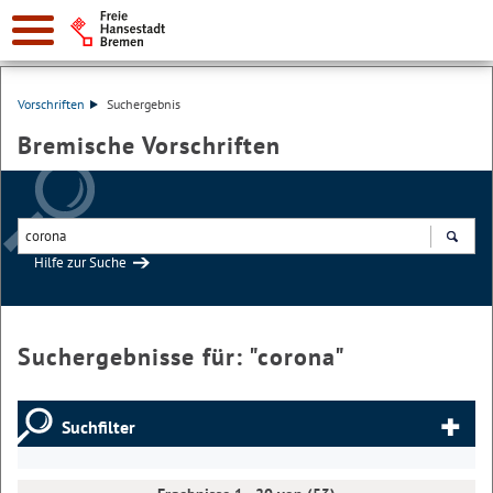
Vorschriften
Suchergebnis
Bremische Vorschriften
Hilfe zur Suche
Suchen
Suchergebnisse für: "
corona
"
Suchfilter