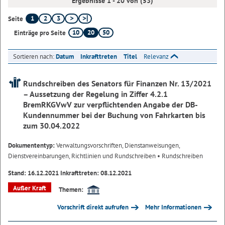
Ergebnisse 1 - 20 von (53)
1
2
3
Seite
10
20
50
Einträge pro Seite
Sortieren nach:
Datum
Inkrafttreten
Titel
Relevanz
Rundschreiben des Senators für Finanzen Nr. 13/2021
– Aussetzung der Regelung in Ziffer 4.2.1
BremRKGVwV zur verpflichtenden Angabe der DB-
Kundennummer bei der Buchung von Fahrkarten bis
zum 30.04.2022
Dokumententyp:
Verwaltungsvorschriften, Dienstanweisungen,
Dienstvereinbarungen, Richtlinien und Rundschreiben
• Rundschreiben
Stand: 16.12.2021 Inkrafttreten: 08.12.2021
Außer Kraft
Themen:
Vorschrift direkt aufrufen
Mehr Informationen