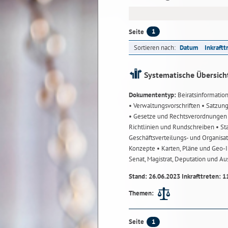
1
Seite
Sortieren nach:
Datum
Inkraftt
Systematische Übersich
Dokumententyp:
Beiratsinformatio
• Verwaltungsvorschriften
• Satzun
• Gesetze und Rechtsverordnunge
Richtlinien und Rundschreiben
• St
Geschäftsverteilungs- und Organisa
Konzepte
• Karten, Pläne und Geo
Senat, Magistrat, Deputation und A
Stand: 26.06.2023 Inkrafttreten: 1
Themen:
1
Seite