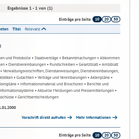
Ergebnisse 1 - 1 von (1)
10
20
50
Einträge pro Seite
reten
Titel
Relevanz
t
nen und Protokolle
• Staatsverträge
• Bekanntmachungen
• Abkommen
gen
• Dienstvereinbarungen
• Rundschreiben
• Gesetzblatt
• Amtsblatt
n
• Verwaltungsvorschriften, Dienstanweisungen, Dienstvereinbarungen,
atistiken
• Gutachten
• Verträge und Vereinbarungen
• Aktenpläne
•
tionspläne
• Informationsmaterial und Broschüren
• Berichte und
-Informationssysteme
• Aktuelle Meldungen und Pressemitteilungen
•
usschüsse
• Gerichtsentscheidungen
1.01.2000
Vorschrift direkt aufrufen
Mehr Informationen
10
20
50
Einträge pro Seite