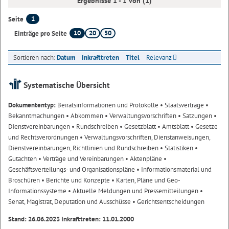
Ergebnisse 1 - 1 von (1)
1
Seite
10
20
50
Einträge pro Seite
Sortieren nach:
Datum
Inkrafttreten
Titel
Relevanz
Systematische Übersicht
Dokumententyp:
Beiratsinformationen und Protokolle
• Staatsverträge
•
Bekanntmachungen
• Abkommen
• Verwaltungsvorschriften
• Satzungen
•
Dienstvereinbarungen
• Rundschreiben
• Gesetzblatt
• Amtsblatt
• Gesetze
und Rechtsverordnungen
• Verwaltungsvorschriften, Dienstanweisungen,
Dienstvereinbarungen, Richtlinien und Rundschreiben
• Statistiken
•
Gutachten
• Verträge und Vereinbarungen
• Aktenpläne
•
Geschäftsverteilungs- und Organisationspläne
• Informationsmaterial und
Broschüren
• Berichte und Konzepte
• Karten, Pläne und Geo-
Informationssysteme
• Aktuelle Meldungen und Pressemitteilungen
•
Senat, Magistrat, Deputation und Ausschüsse
• Gerichtsentscheidungen
Stand: 26.06.2023 Inkrafttreten: 11.01.2000