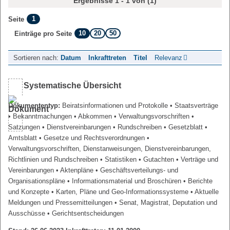
Ergebnisse 1 - 1 von (1)
1
Seite
10
20
50
Einträge pro Seite
Sortieren nach:
Datum
Inkrafttreten
Titel
Relevanz
Systematische Übersicht
Dokumententyp:
Beiratsinformationen und Protokolle
• Staatsverträge
• Bekanntmachungen
• Abkommen
• Verwaltungsvorschriften
•
Satzungen
• Dienstvereinbarungen
• Rundschreiben
• Gesetzblatt
•
Amtsblatt
• Gesetze und Rechtsverordnungen
•
Verwaltungsvorschriften, Dienstanweisungen, Dienstvereinbarungen,
Richtlinien und Rundschreiben
• Statistiken
• Gutachten
• Verträge und
Vereinbarungen
• Aktenpläne
• Geschäftsverteilungs- und
Organisationspläne
• Informationsmaterial und Broschüren
• Berichte
und Konzepte
• Karten, Pläne und Geo-Informationssysteme
• Aktuelle
Meldungen und Pressemitteilungen
• Senat, Magistrat, Deputation und
Ausschüsse
• Gerichtsentscheidungen