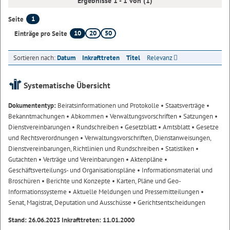
Ergebnisse 1 - 1 von (1)
1
Seite
10
20
50
Einträge pro Seite
Sortieren nach:
Datum
Inkrafttreten
Titel
Relevanz
Systematische Übersicht
Dokumententyp:
Beiratsinformationen und Protokolle
• Staatsverträge
•
Bekanntmachungen
• Abkommen
• Verwaltungsvorschriften
• Satzungen
•
Dienstvereinbarungen
• Rundschreiben
• Gesetzblatt
• Amtsblatt
• Gesetze
und Rechtsverordnungen
• Verwaltungsvorschriften, Dienstanweisungen,
Dienstvereinbarungen, Richtlinien und Rundschreiben
• Statistiken
•
Gutachten
• Verträge und Vereinbarungen
• Aktenpläne
•
Geschäftsverteilungs- und Organisationspläne
• Informationsmaterial und
Broschüren
• Berichte und Konzepte
• Karten, Pläne und Geo-
Informationssysteme
• Aktuelle Meldungen und Pressemitteilungen
•
Senat, Magistrat, Deputation und Ausschüsse
• Gerichtsentscheidungen
Stand: 26.06.2023 Inkrafttreten: 11.01.2000