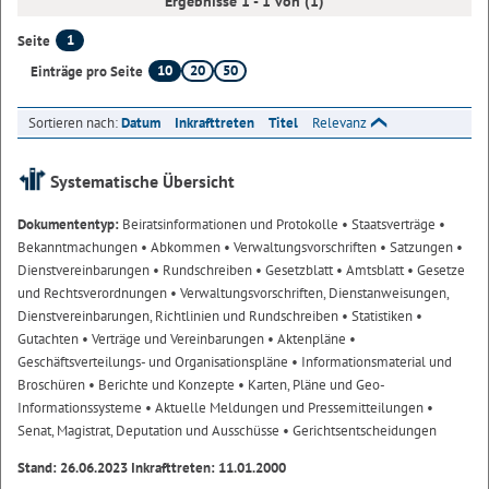
Ergebnisse 1 - 1 von (1)
1
Seite
10
20
50
Einträge pro Seite
Sortieren nach:
Datum
Inkrafttreten
Titel
Relevanz
Systematische Übersicht
Dokumententyp:
Beiratsinformationen und Protokolle
• Staatsverträge
•
Bekanntmachungen
• Abkommen
• Verwaltungsvorschriften
• Satzungen
•
Dienstvereinbarungen
• Rundschreiben
• Gesetzblatt
• Amtsblatt
• Gesetze
und Rechtsverordnungen
• Verwaltungsvorschriften, Dienstanweisungen,
Dienstvereinbarungen, Richtlinien und Rundschreiben
• Statistiken
•
Gutachten
• Verträge und Vereinbarungen
• Aktenpläne
•
Geschäftsverteilungs- und Organisationspläne
• Informationsmaterial und
Broschüren
• Berichte und Konzepte
• Karten, Pläne und Geo-
Informationssysteme
• Aktuelle Meldungen und Pressemitteilungen
•
Senat, Magistrat, Deputation und Ausschüsse
• Gerichtsentscheidungen
Stand: 26.06.2023 Inkrafttreten: 11.01.2000