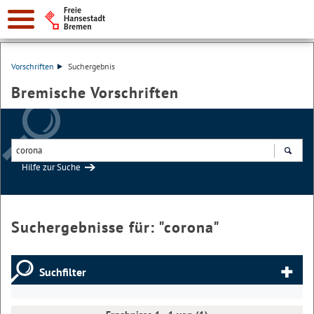
Vorschriften
Suchergebnis
Bremische Vorschriften
Hilfe zur Suche
Suchen
Suchergebnisse für: "
corona
"
Suchfilter