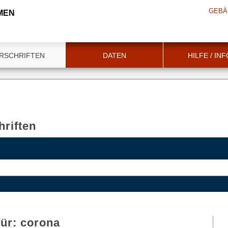
GEBÄ
MEN
RSCHRIFTEN
DATEN
HILFE / IN
riften
für:
corona