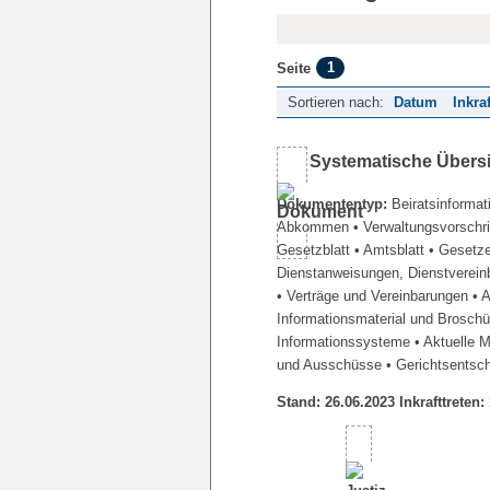
1
Seite
Sortieren nach:
Datum
Inkra
Systematische Übers
Dokumententyp:
Beiratsinformat
Abkommen
• Verwaltungsvorschr
Gesetzblatt
• Amtsblatt
• Gesetz
Dienstanweisungen, Dienstverein
• Verträge und Vereinbarungen
• 
Informationsmaterial und Brosch
Informationssysteme
• Aktuelle 
und Ausschüsse
• Gerichtsentsc
Stand: 26.06.2023 Inkrafttreten: