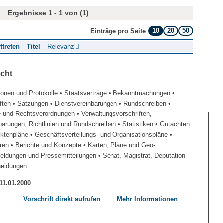
Ergebnisse 1 - 1 von (1)
10
20
50
Einträge pro Seite
fttreten
Titel
Relevanz
icht
ionen und Protokolle
• Staatsverträge
• Bekanntmachungen
•
iften
• Satzungen
• Dienstvereinbarungen
• Rundschreiben
•
e und Rechtsverordnungen
• Verwaltungsvorschriften,
barungen, Richtlinien und Rundschreiben
• Statistiken
• Gutachten
Aktenpläne
• Geschäftsverteilungs- und Organisationspläne
•
üren
• Berichte und Konzepte
• Karten, Pläne und Geo-
Meldungen und Pressemitteilungen
• Senat, Magistrat, Deputation
heidungen
 11.01.2000
Vorschrift direkt aufrufen
Mehr Informationen