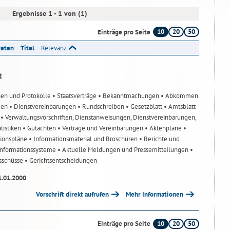
Ergebnisse 1 - 1 von (1)
10
20
50
Einträge pro Seite
reten
Titel
Relevanz
t
nen und Protokolle
• Staatsverträge
• Bekanntmachungen
• Abkommen
gen
• Dienstvereinbarungen
• Rundschreiben
• Gesetzblatt
• Amtsblatt
n
• Verwaltungsvorschriften, Dienstanweisungen, Dienstvereinbarungen,
atistiken
• Gutachten
• Verträge und Vereinbarungen
• Aktenpläne
•
tionspläne
• Informationsmaterial und Broschüren
• Berichte und
-Informationssysteme
• Aktuelle Meldungen und Pressemitteilungen
•
usschüsse
• Gerichtsentscheidungen
1.01.2000
Vorschrift direkt aufrufen
Mehr Informationen
10
20
50
Einträge pro Seite