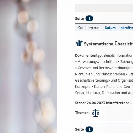
1
Seite
Sortieren nach:
Datum
Inkraftt
Systematische Übersich
Dokumententyp:
Beiratsinformatio
• Verwaltungsvorschriften
• Satzun
• Gesetze und Rechtsverordnunge
Richtlinien und Rundschreiben
• St
Geschäftsverteilungs- und Organisa
Konzepte
• Karten, Pläne und Geo
Senat, Magistrat, Deputation und A
Stand: 26.06.2023 Inkrafttreten: 1
Themen:
1
Seite