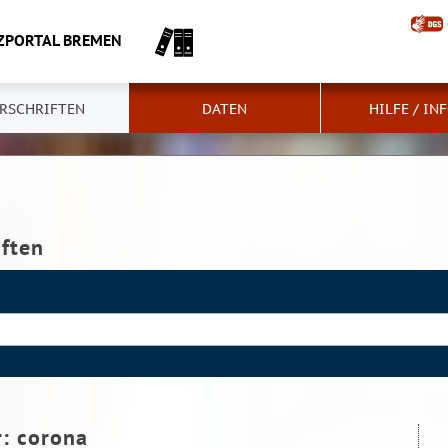
ZPORTAL BREMEN
RSCHRIFTEN
DATEN
HILFE / IN
iften
r:
corona