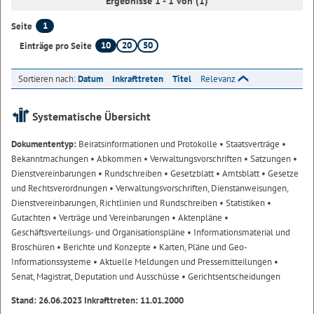
Ergebnisse 1 - 1 von (1)
1
Seite
10
20
50
Einträge pro Seite
Sortieren nach:
Datum
Inkrafttreten
Titel
Relevanz
Systematische Übersicht
Dokumententyp:
Beiratsinformationen und Protokolle
• Staatsverträge
•
Bekanntmachungen
• Abkommen
• Verwaltungsvorschriften
• Satzungen
•
Dienstvereinbarungen
• Rundschreiben
• Gesetzblatt
• Amtsblatt
• Gesetze
und Rechtsverordnungen
• Verwaltungsvorschriften, Dienstanweisungen,
Dienstvereinbarungen, Richtlinien und Rundschreiben
• Statistiken
•
Gutachten
• Verträge und Vereinbarungen
• Aktenpläne
•
Geschäftsverteilungs- und Organisationspläne
• Informationsmaterial und
Broschüren
• Berichte und Konzepte
• Karten, Pläne und Geo-
Informationssysteme
• Aktuelle Meldungen und Pressemitteilungen
•
Senat, Magistrat, Deputation und Ausschüsse
• Gerichtsentscheidungen
Stand: 26.06.2023 Inkrafttreten: 11.01.2000