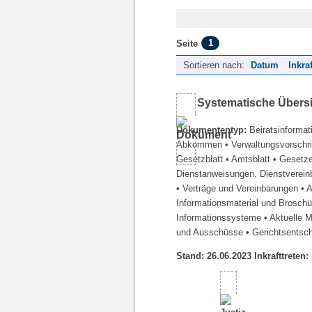
1
Seite
Sortieren nach:
Datum
Inkra
Systematische Übers
Dokumententyp:
Beiratsinformat
Abkommen
• Verwaltungsvorschr
Gesetzblatt
• Amtsblatt
• Gesetz
Dienstanweisungen, Dienstverein
• Verträge und Vereinbarungen
• 
Informationsmaterial und Brosch
Informationssysteme
• Aktuelle 
und Ausschüsse
• Gerichtsentsc
Stand: 26.06.2023 Inkrafttreten: