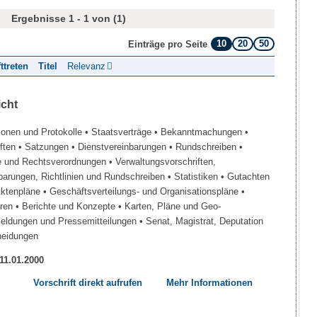
Ergebnisse 1 - 1 von (1)
10
20
50
Einträge pro Seite
fttreten
Titel
Relevanz
icht
ionen und Protokolle
• Staatsverträge
• Bekanntmachungen
•
iften
• Satzungen
• Dienstvereinbarungen
• Rundschreiben
•
e und Rechtsverordnungen
• Verwaltungsvorschriften,
barungen, Richtlinien und Rundschreiben
• Statistiken
• Gutachten
Aktenpläne
• Geschäftsverteilungs- und Organisationspläne
•
üren
• Berichte und Konzepte
• Karten, Pläne und Geo-
Meldungen und Pressemitteilungen
• Senat, Magistrat, Deputation
heidungen
 11.01.2000
Vorschrift direkt aufrufen
Mehr Informationen