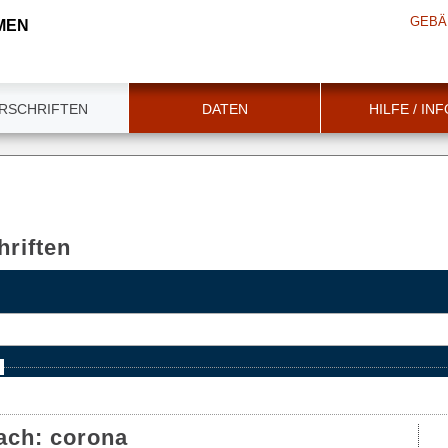
GEBÄ
MEN
RSCHRIFTEN
DATEN
HILFE / IN
riften
e
ach:
corona