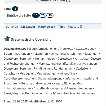
Ergebnisse 1 - 1 von (1)
1
Seite
10
20
50
Einträge pro Seite
Sortieren nach:
Datum
Inkrafttreten
Titel
Relevanz
Systematische Übersicht
Dokumententyp:
Beiratsinformationen und Protokolle
• Staatsverträge
•
Bekanntmachungen
• Abkommen
• Verwaltungsvorschriften
• Satzungen
•
Dienstvereinbarungen
• Rundschreiben
• Gesetzblatt
• Amtsblatt
• Gesetze
und Rechtsverordnungen
• Verwaltungsvorschriften, Dienstanweisungen,
Dienstvereinbarungen, Richtlinien und Rundschreiben
• Statistiken
•
Gutachten
• Verträge und Vereinbarungen
• Aktenpläne
•
Geschäftsverteilungs- und Organisationspläne
• Informationsmaterial und
Broschüren
• Berichte und Konzepte
• Karten, Pläne und Geo-
Informationssysteme
• Aktuelle Meldungen und Pressemitteilungen
•
Senat, Magistrat, Deputation und Ausschüsse
• Gerichtsentscheidungen
Stand: 26.06.2023 Inkrafttreten: 11.01.2000