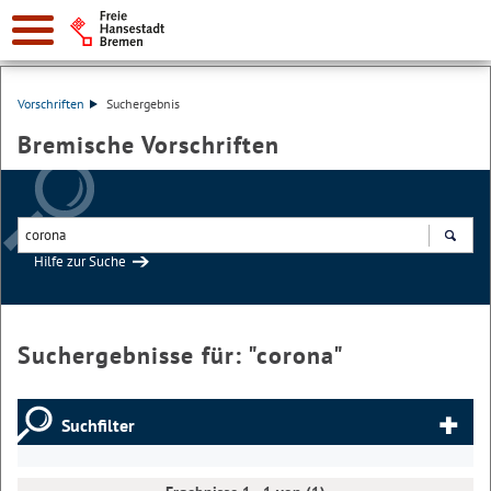
Vorschriften
Suchergebnis
Bremische Vorschriften
Hilfe zur Suche
Suchen
Suchergebnisse für: "
corona
"
Suchfilter