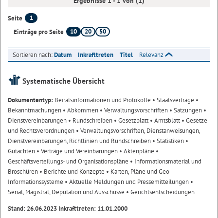
Ergebnisse 1 - 1 von (1)
1
Seite
10
20
50
Einträge pro Seite
Sortieren nach:
Datum
Inkrafttreten
Titel
Relevanz
Systematische Übersicht
Dokumententyp:
Beiratsinformationen und Protokolle
• Staatsverträge
•
Bekanntmachungen
• Abkommen
• Verwaltungsvorschriften
• Satzungen
•
Dienstvereinbarungen
• Rundschreiben
• Gesetzblatt
• Amtsblatt
• Gesetze
und Rechtsverordnungen
• Verwaltungsvorschriften, Dienstanweisungen,
Dienstvereinbarungen, Richtlinien und Rundschreiben
• Statistiken
•
Gutachten
• Verträge und Vereinbarungen
• Aktenpläne
•
Geschäftsverteilungs- und Organisationspläne
• Informationsmaterial und
Broschüren
• Berichte und Konzepte
• Karten, Pläne und Geo-
Informationssysteme
• Aktuelle Meldungen und Pressemitteilungen
•
Senat, Magistrat, Deputation und Ausschüsse
• Gerichtsentscheidungen
Stand: 26.06.2023 Inkrafttreten: 11.01.2000