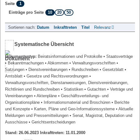
1
Seite
10
20
50
Einträge pro Seite
Sortieren nach:
Datum
Inkrafttreten
Titel
Relevanz
Systematische Übersicht
Dokumententyp:
Beiratsinformationen und Protokolle
• Staatsverträge
• Bekanntmachungen
• Abkommen
• Verwaltungsvorschriften
•
Satzungen
• Dienstvereinbarungen
• Rundschreiben
• Gesetzblatt
•
Amtsblatt
• Gesetze und Rechtsverordnungen
•
Verwaltungsvorschriften, Dienstanweisungen, Dienstvereinbarungen,
Richtlinien und Rundschreiben
• Statistiken
• Gutachten
• Verträge und
Vereinbarungen
• Aktenpläne
• Geschäftsverteilungs- und
Organisationspläne
• Informationsmaterial und Broschüren
• Berichte
und Konzepte
• Karten, Pläne und Geo-Informationssysteme
• Aktuelle
Meldungen und Pressemitteilungen
• Senat, Magistrat, Deputation und
Ausschüsse
• Gerichtsentscheidungen
Stand: 26.06.2023 Inkrafttreten: 11.01.2000