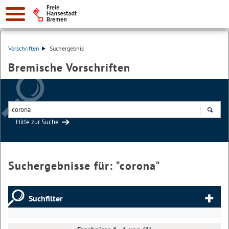
Vorschriften
Suchergebnis
Bremische Vorschriften
Hilfe zur Suche
Suchen
Suchergebnisse für: "
corona
"
Suchfilter