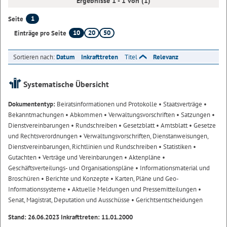
Ergebnisse 1 - 1 von (1)
1
Seite
10
20
50
Einträge pro Seite
Sortieren nach:
Datum
Inkrafttreten
Titel
Relevanz
Systematische Übersicht
Dokumententyp:
Beiratsinformationen und Protokolle
• Staatsverträge
•
Bekanntmachungen
• Abkommen
• Verwaltungsvorschriften
• Satzungen
•
Dienstvereinbarungen
• Rundschreiben
• Gesetzblatt
• Amtsblatt
• Gesetze
und Rechtsverordnungen
• Verwaltungsvorschriften, Dienstanweisungen,
Dienstvereinbarungen, Richtlinien und Rundschreiben
• Statistiken
•
Gutachten
• Verträge und Vereinbarungen
• Aktenpläne
•
Geschäftsverteilungs- und Organisationspläne
• Informationsmaterial und
Broschüren
• Berichte und Konzepte
• Karten, Pläne und Geo-
Informationssysteme
• Aktuelle Meldungen und Pressemitteilungen
•
Senat, Magistrat, Deputation und Ausschüsse
• Gerichtsentscheidungen
Stand: 26.06.2023 Inkrafttreten: 11.01.2000