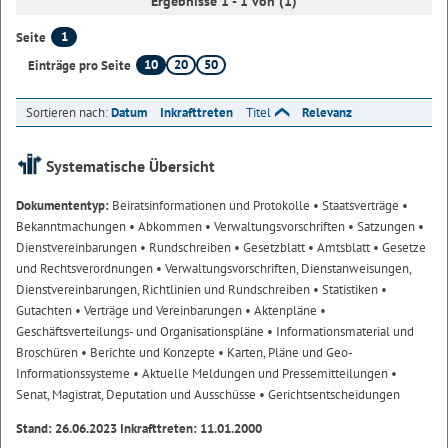
Ergebnisse 1 - 1 von (1)
1
Seite
10
20
50
Einträge pro Seite
Sortieren nach:
Datum
Inkrafttreten
Titel
Relevanz
Systematische Übersicht
Dokumententyp:
Beiratsinformationen und Protokolle
• Staatsverträge
•
Bekanntmachungen
• Abkommen
• Verwaltungsvorschriften
• Satzungen
•
Dienstvereinbarungen
• Rundschreiben
• Gesetzblatt
• Amtsblatt
• Gesetze
und Rechtsverordnungen
• Verwaltungsvorschriften, Dienstanweisungen,
Dienstvereinbarungen, Richtlinien und Rundschreiben
• Statistiken
•
Gutachten
• Verträge und Vereinbarungen
• Aktenpläne
•
Geschäftsverteilungs- und Organisationspläne
• Informationsmaterial und
Broschüren
• Berichte und Konzepte
• Karten, Pläne und Geo-
Informationssysteme
• Aktuelle Meldungen und Pressemitteilungen
•
Senat, Magistrat, Deputation und Ausschüsse
• Gerichtsentscheidungen
Stand: 26.06.2023 Inkrafttreten: 11.01.2000