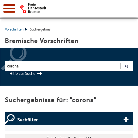
Vorschriften
Suchergebnis
Bremische Vorschriften
Hilfe zur Suche
Suchen
Suchergebnisse für: "
corona
"
Suchfilter