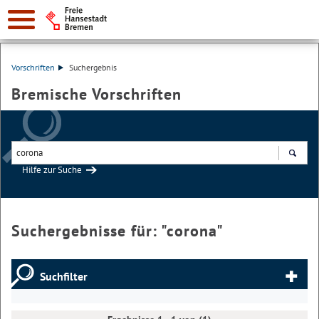
Vorschriften
Suchergebnis
Bremische Vorschriften
Hilfe zur Suche
Suchen
Suchergebnisse für: "
corona
"
Suchfilter