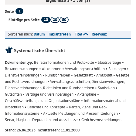
Ergebnisse 1 - 1 von (1)
1
Seite
10
20
50
Einträge pro Seite
Sortieren nach:
Datum
Inkrafttreten
Titel
Relevanz
Systematische Übersicht
Dokumententyp:
Beiratsinformationen und Protokolle
• Staatsverträge
•
Bekanntmachungen
• Abkommen
• Verwaltungsvorschriften
• Satzungen
•
Dienstvereinbarungen
• Rundschreiben
• Gesetzblatt
• Amtsblatt
• Gesetze
und Rechtsverordnungen
• Verwaltungsvorschriften, Dienstanweisungen,
Dienstvereinbarungen, Richtlinien und Rundschreiben
• Statistiken
•
Gutachten
• Verträge und Vereinbarungen
• Aktenpläne
•
Geschäftsverteilungs- und Organisationspläne
• Informationsmaterial und
Broschüren
• Berichte und Konzepte
• Karten, Pläne und Geo-
Informationssysteme
• Aktuelle Meldungen und Pressemitteilungen
•
Senat, Magistrat, Deputation und Ausschüsse
• Gerichtsentscheidungen
Stand: 26.06.2023 Inkrafttreten: 11.01.2000