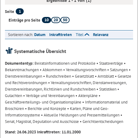
Ergebnisse 1 - 1 von (1)
1
Seite
10
20
50
Einträge pro Seite
Sortieren nach:
Datum
Inkrafttreten
Titel
Relevanz
Systematische Übersicht
Dokumententyp:
Beiratsinformationen und Protokolle
• Staatsverträge
•
Bekanntmachungen
• Abkommen
• Verwaltungsvorschriften
• Satzungen
•
Dienstvereinbarungen
• Rundschreiben
• Gesetzblatt
• Amtsblatt
• Gesetze
und Rechtsverordnungen
• Verwaltungsvorschriften, Dienstanweisungen,
Dienstvereinbarungen, Richtlinien und Rundschreiben
• Statistiken
•
Gutachten
• Verträge und Vereinbarungen
• Aktenpläne
•
Geschäftsverteilungs- und Organisationspläne
• Informationsmaterial und
Broschüren
• Berichte und Konzepte
• Karten, Pläne und Geo-
Informationssysteme
• Aktuelle Meldungen und Pressemitteilungen
•
Senat, Magistrat, Deputation und Ausschüsse
• Gerichtsentscheidungen
Stand: 26.06.2023 Inkrafttreten: 11.01.2000