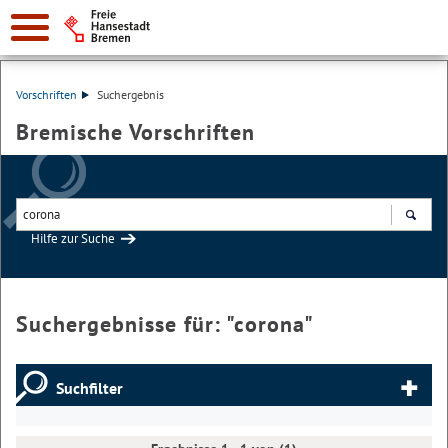
Vorschriften
Suchergebnis
Bremische Vorschriften
Hilfe zur Suche
Suchen
Suchergebnisse für: "
corona
"
Suchfilter