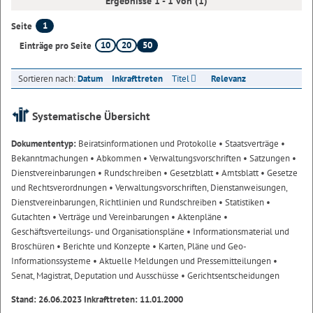
Ergebnisse 1 - 1 von (1)
1
Seite
10
20
50
Einträge pro Seite
Sortieren nach:
Datum
Inkrafttreten
Titel
Relevanz
Systematische Übersicht
Dokumententyp:
Beiratsinformationen und Protokolle
• Staatsverträge
•
Bekanntmachungen
• Abkommen
• Verwaltungsvorschriften
• Satzungen
•
Dienstvereinbarungen
• Rundschreiben
• Gesetzblatt
• Amtsblatt
• Gesetze
und Rechtsverordnungen
• Verwaltungsvorschriften, Dienstanweisungen,
Dienstvereinbarungen, Richtlinien und Rundschreiben
• Statistiken
•
Gutachten
• Verträge und Vereinbarungen
• Aktenpläne
•
Geschäftsverteilungs- und Organisationspläne
• Informationsmaterial und
Broschüren
• Berichte und Konzepte
• Karten, Pläne und Geo-
Informationssysteme
• Aktuelle Meldungen und Pressemitteilungen
•
Senat, Magistrat, Deputation und Ausschüsse
• Gerichtsentscheidungen
Stand: 26.06.2023 Inkrafttreten: 11.01.2000