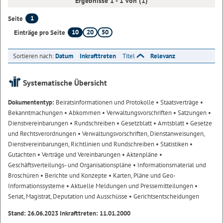
Ergebnisse 1 - 1 von (1)
1
Seite
10
20
50
Einträge pro Seite
Sortieren nach:
Datum
Inkrafttreten
Titel
Relevanz
Systematische Übersicht
Dokumententyp:
Beiratsinformationen und Protokolle
• Staatsverträge
•
Bekanntmachungen
• Abkommen
• Verwaltungsvorschriften
• Satzungen
•
Dienstvereinbarungen
• Rundschreiben
• Gesetzblatt
• Amtsblatt
• Gesetze
und Rechtsverordnungen
• Verwaltungsvorschriften, Dienstanweisungen,
Dienstvereinbarungen, Richtlinien und Rundschreiben
• Statistiken
•
Gutachten
• Verträge und Vereinbarungen
• Aktenpläne
•
Geschäftsverteilungs- und Organisationspläne
• Informationsmaterial und
Broschüren
• Berichte und Konzepte
• Karten, Pläne und Geo-
Informationssysteme
• Aktuelle Meldungen und Pressemitteilungen
•
Senat, Magistrat, Deputation und Ausschüsse
• Gerichtsentscheidungen
Stand: 26.06.2023 Inkrafttreten: 11.01.2000