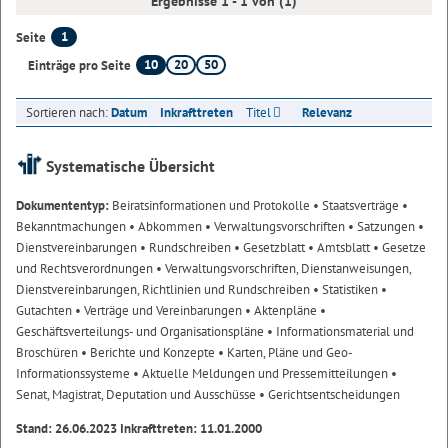
Ergebnisse 1 - 1 von (1)
1
Seite
10
20
50
Einträge pro Seite
Sortieren nach:
Datum
Inkrafttreten
Titel
Relevanz
Systematische Übersicht
Dokumententyp:
Beiratsinformationen und Protokolle
• Staatsverträge
•
Bekanntmachungen
• Abkommen
• Verwaltungsvorschriften
• Satzungen
•
Dienstvereinbarungen
• Rundschreiben
• Gesetzblatt
• Amtsblatt
• Gesetze
und Rechtsverordnungen
• Verwaltungsvorschriften, Dienstanweisungen,
Dienstvereinbarungen, Richtlinien und Rundschreiben
• Statistiken
•
Gutachten
• Verträge und Vereinbarungen
• Aktenpläne
•
Geschäftsverteilungs- und Organisationspläne
• Informationsmaterial und
Broschüren
• Berichte und Konzepte
• Karten, Pläne und Geo-
Informationssysteme
• Aktuelle Meldungen und Pressemitteilungen
•
Senat, Magistrat, Deputation und Ausschüsse
• Gerichtsentscheidungen
Stand: 26.06.2023 Inkrafttreten: 11.01.2000