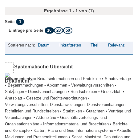
Ergebnisse 1 - 1 von (1)
1
Seite
10
20
50
Einträge pro Seite
Sortieren nach:
Datum
Inkrafttreten
Titel
Relevanz
Systematische Übersicht
Dokumententyp:
Beiratsinformationen und Protokolle
• Staatsverträge
• Bekanntmachungen
• Abkommen
• Verwaltungsvorschriften
•
Satzungen
• Dienstvereinbarungen
• Rundschreiben
• Gesetzblatt
•
Amtsblatt
• Gesetze und Rechtsverordnungen
•
Verwaltungsvorschriften, Dienstanweisungen, Dienstvereinbarungen,
Richtlinien und Rundschreiben
• Statistiken
• Gutachten
• Verträge und
Vereinbarungen
• Aktenpläne
• Geschäftsverteilungs- und
Organisationspläne
• Informationsmaterial und Broschüren
• Berichte
und Konzepte
• Karten, Pläne und Geo-Informationssysteme
• Aktuelle
Meldungen und Pressemitteilungen
• Senat, Magistrat, Deputation und