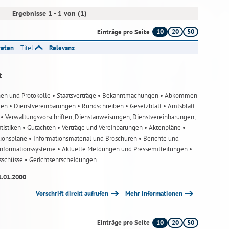
Ergebnisse 1 - 1 von (1)
10
20
50
Einträge pro Seite
reten
Titel
Relevanz
t
nen und Protokolle
• Staatsverträge
• Bekanntmachungen
• Abkommen
gen
• Dienstvereinbarungen
• Rundschreiben
• Gesetzblatt
• Amtsblatt
n
• Verwaltungsvorschriften, Dienstanweisungen, Dienstvereinbarungen,
atistiken
• Gutachten
• Verträge und Vereinbarungen
• Aktenpläne
•
tionspläne
• Informationsmaterial und Broschüren
• Berichte und
-Informationssysteme
• Aktuelle Meldungen und Pressemitteilungen
•
usschüsse
• Gerichtsentscheidungen
1.01.2000
Vorschrift direkt aufrufen
Mehr Informationen
10
20
50
Einträge pro Seite