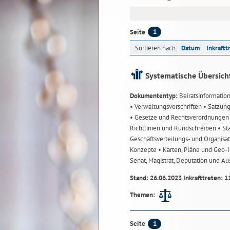
1
Seite
Sortieren nach:
Datum
Inkraftt
Systematische Übersich
Dokumententyp:
Beiratsinformatio
• Verwaltungsvorschriften
• Satzun
• Gesetze und Rechtsverordnunge
Richtlinien und Rundschreiben
• St
Geschäftsverteilungs- und Organisa
Konzepte
• Karten, Pläne und Geo
Senat, Magistrat, Deputation und A
Stand: 26.06.2023 Inkrafttreten: 1
Themen:
1
Seite