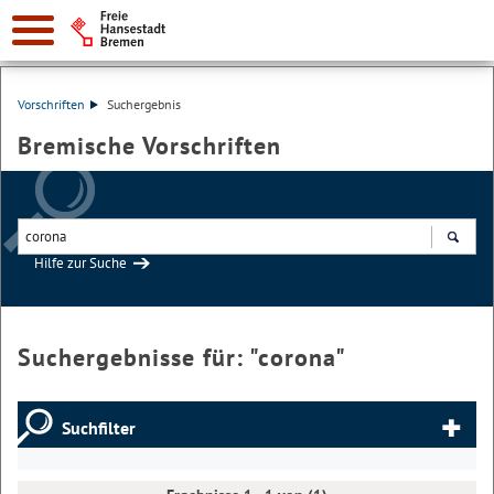
Vorschriften
Suchergebnis
Bremische Vorschriften
Hilfe zur Suche
Suchen
Suchergebnisse für: "
corona
"
Suchfilter