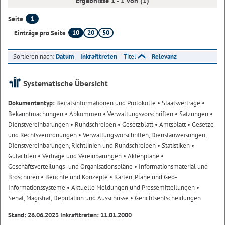
Ergebnisse 1 - 1 von (1)
1
Seite
10
20
50
Einträge pro Seite
Sortieren nach:
Datum
Inkrafttreten
Titel
Relevanz
Systematische Übersicht
Dokumententyp:
Beiratsinformationen und Protokolle
• Staatsverträge
•
Bekanntmachungen
• Abkommen
• Verwaltungsvorschriften
• Satzungen
•
Dienstvereinbarungen
• Rundschreiben
• Gesetzblatt
• Amtsblatt
• Gesetze
und Rechtsverordnungen
• Verwaltungsvorschriften, Dienstanweisungen,
Dienstvereinbarungen, Richtlinien und Rundschreiben
• Statistiken
•
Gutachten
• Verträge und Vereinbarungen
• Aktenpläne
•
Geschäftsverteilungs- und Organisationspläne
• Informationsmaterial und
Broschüren
• Berichte und Konzepte
• Karten, Pläne und Geo-
Informationssysteme
• Aktuelle Meldungen und Pressemitteilungen
•
Senat, Magistrat, Deputation und Ausschüsse
• Gerichtsentscheidungen
Stand: 26.06.2023 Inkrafttreten: 11.01.2000