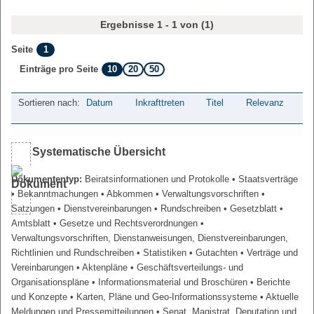
Ergebnisse 1 - 1 von (1)
1
Seite
10
20
50
Einträge pro Seite
Sortieren nach:
Datum
Inkrafttreten
Titel
Relevanz
Systematische Übersicht
Dokumententyp:
Beiratsinformationen und Protokolle
• Staatsverträge
• Bekanntmachungen
• Abkommen
• Verwaltungsvorschriften
•
Satzungen
• Dienstvereinbarungen
• Rundschreiben
• Gesetzblatt
•
Amtsblatt
• Gesetze und Rechtsverordnungen
•
Verwaltungsvorschriften, Dienstanweisungen, Dienstvereinbarungen,
Richtlinien und Rundschreiben
• Statistiken
• Gutachten
• Verträge und
Vereinbarungen
• Aktenpläne
• Geschäftsverteilungs- und
Organisationspläne
• Informationsmaterial und Broschüren
• Berichte
und Konzepte
• Karten, Pläne und Geo-Informationssysteme
• Aktuelle
Meldungen und Pressemitteilungen
• Senat, Magistrat, Deputation und