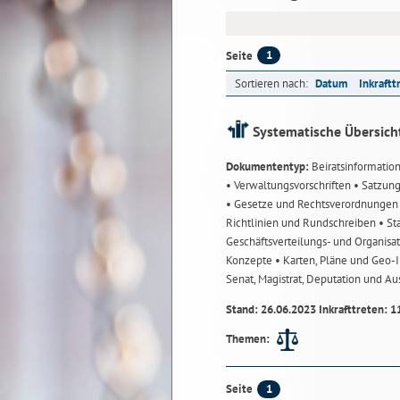
1
Seite
Sortieren nach:
Datum
Inkraftt
Systematische Übersich
Dokumententyp:
Beiratsinformatio
• Verwaltungsvorschriften
• Satzun
• Gesetze und Rechtsverordnunge
Richtlinien und Rundschreiben
• St
Geschäftsverteilungs- und Organisa
Konzepte
• Karten, Pläne und Geo
Senat, Magistrat, Deputation und A
Stand: 26.06.2023 Inkrafttreten: 1
Themen:
1
Seite