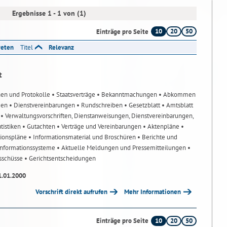
Ergebnisse 1 - 1 von (1)
10
20
50
Einträge pro Seite
reten
Titel
Relevanz
t
nen und Protokolle
• Staatsverträge
• Bekanntmachungen
• Abkommen
gen
• Dienstvereinbarungen
• Rundschreiben
• Gesetzblatt
• Amtsblatt
n
• Verwaltungsvorschriften, Dienstanweisungen, Dienstvereinbarungen,
atistiken
• Gutachten
• Verträge und Vereinbarungen
• Aktenpläne
•
tionspläne
• Informationsmaterial und Broschüren
• Berichte und
-Informationssysteme
• Aktuelle Meldungen und Pressemitteilungen
•
usschüsse
• Gerichtsentscheidungen
1.01.2000
Vorschrift direkt aufrufen
Mehr Informationen
10
20
50
Einträge pro Seite