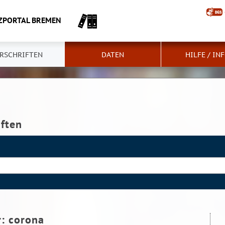
ZPORTAL BREMEN
RSCHRIFTEN
DATEN
HILFE / IN
iften
r:
corona