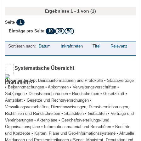
Ergebnisse 1 - 1 von (1)
1
Seite
10
20
50
Einträge pro Seite
Sortieren nach:
Datum
Inkrafttreten
Titel
Relevanz
Systematische Übersicht
Dokumententyp:
Beiratsinformationen und Protokolle
• Staatsverträge
• Bekanntmachungen
• Abkommen
• Verwaltungsvorschriften
•
Satzungen
• Dienstvereinbarungen
• Rundschreiben
• Gesetzblatt
•
Amtsblatt
• Gesetze und Rechtsverordnungen
•
Verwaltungsvorschriften, Dienstanweisungen, Dienstvereinbarungen,
Richtlinien und Rundschreiben
• Statistiken
• Gutachten
• Verträge und
Vereinbarungen
• Aktenpläne
• Geschäftsverteilungs- und
Organisationspläne
• Informationsmaterial und Broschüren
• Berichte
und Konzepte
• Karten, Pläne und Geo-Informationssysteme
• Aktuelle
Meldungen und Pressemitteilungen
• Senat, Magistrat, Deputation und