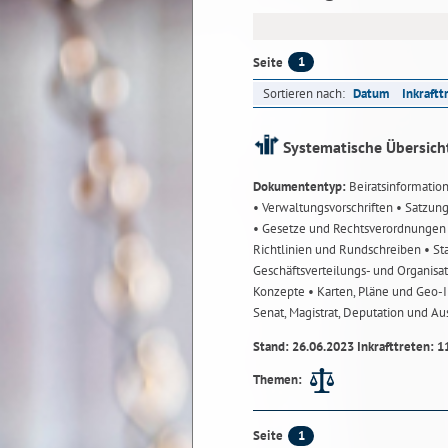
1
Seite
Sortieren nach:
Datum
Inkraftt
Systematische Übersich
Dokumententyp:
Beiratsinformatio
• Verwaltungsvorschriften
• Satzun
• Gesetze und Rechtsverordnunge
Richtlinien und Rundschreiben
• St
Geschäftsverteilungs- und Organisa
Konzepte
• Karten, Pläne und Geo
Senat, Magistrat, Deputation und A
Stand: 26.06.2023 Inkrafttreten: 1
Themen:
1
Seite