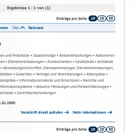
Ergebnisse 1 - 1 von (1)
10
20
50
Einträge pro Seite
reten
Titel
Relevanz
t
nen und Protokolle
• Staatsverträge
• Bekanntmachungen
• Abkommen
gen
• Dienstvereinbarungen
• Rundschreiben
• Gesetzblatt
• Amtsblatt
n
• Verwaltungsvorschriften, Dienstanweisungen, Dienstvereinbarungen,
atistiken
• Gutachten
• Verträge und Vereinbarungen
• Aktenpläne
•
tionspläne
• Informationsmaterial und Broschüren
• Berichte und
-Informationssysteme
• Aktuelle Meldungen und Pressemitteilungen
•
usschüsse
• Gerichtsentscheidungen
1.01.2000
Vorschrift direkt aufrufen
Mehr Informationen
10
20
50
Einträge pro Seite