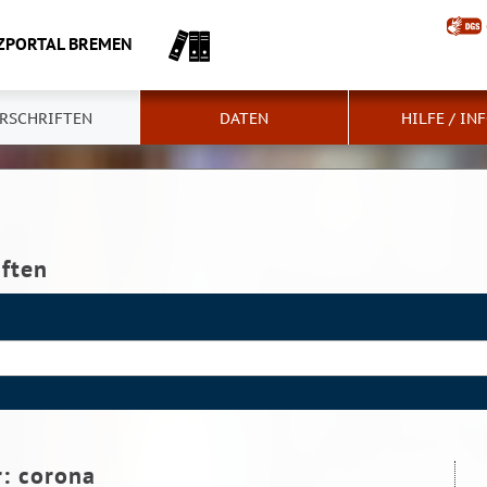
ZPORTAL BREMEN
RSCHRIFTEN
DATEN
HILFE / IN
iften
r:
corona